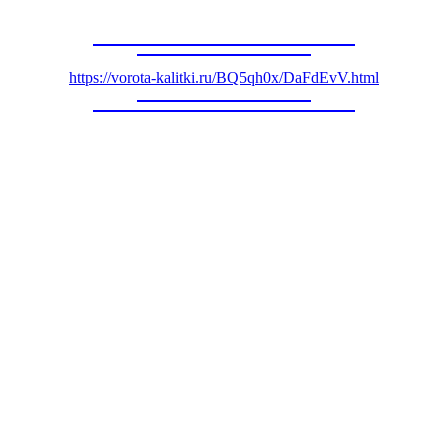
https://vorota-kalitki.ru/BQ5qh0x/DaFdEvV.html