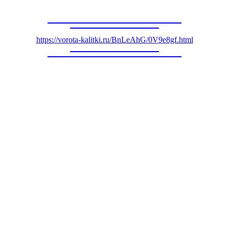
https://vorota-kalitki.ru/BnLeAhG/0V9e8gf.html