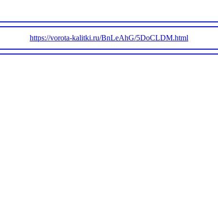
https://vorota-kalitki.ru/BnLeAhG/5DoCLDM.html