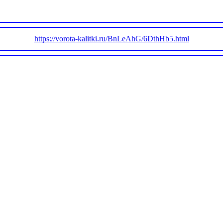
https://vorota-kalitki.ru/BnLeAhG/6DthHb5.html