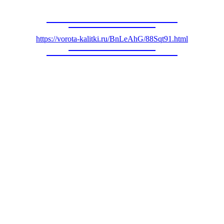
https://vorota-kalitki.ru/BnLeAhG/88Sqt91.html