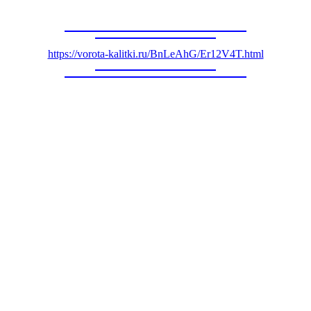
https://vorota-kalitki.ru/BnLeAhG/Er12V4T.html