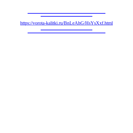
https://vorota-kalitki.ru/BnLeAhG/HsYsXxf.html