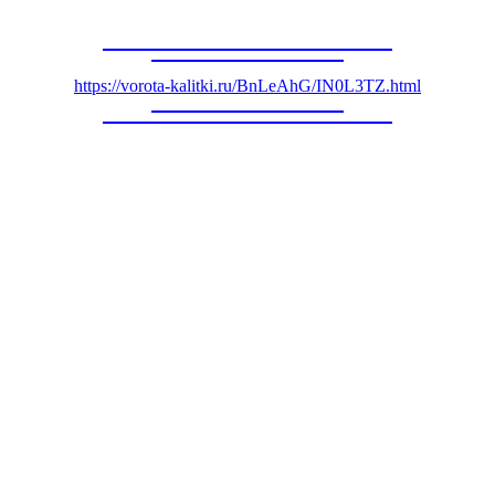
https://vorota-kalitki.ru/BnLeAhG/IN0L3TZ.html