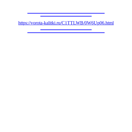
https://vorota-kalitki.ru/C1TTLWB/0W6Up06.html