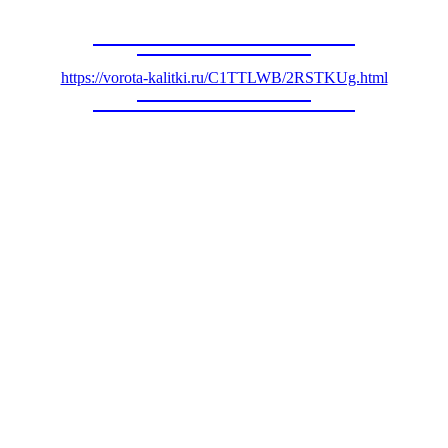
https://vorota-kalitki.ru/C1TTLWB/2RSTKUg.html