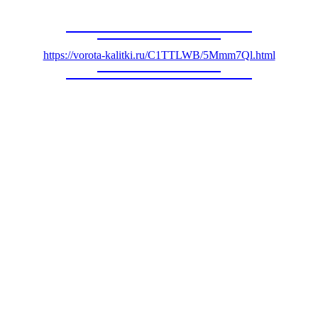
https://vorota-kalitki.ru/C1TTLWB/5Mmm7Ql.html