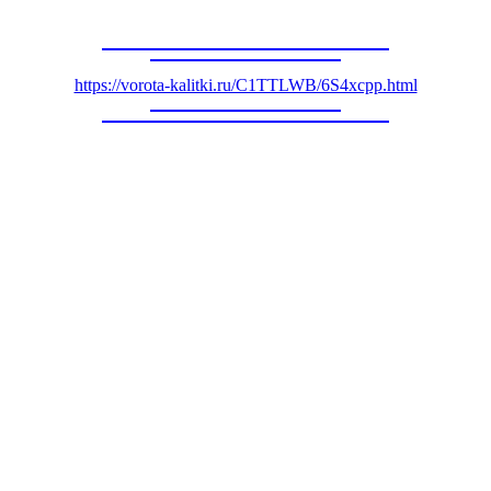
https://vorota-kalitki.ru/C1TTLWB/6S4xcpp.html