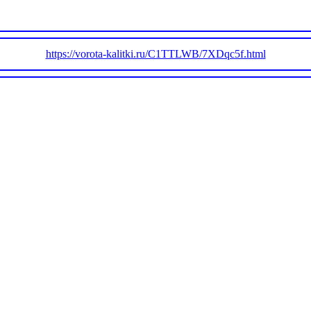
https://vorota-kalitki.ru/C1TTLWB/7XDqc5f.html