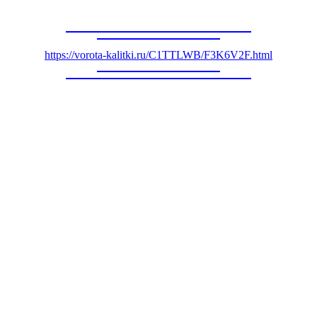
https://vorota-kalitki.ru/C1TTLWB/F3K6V2F.html