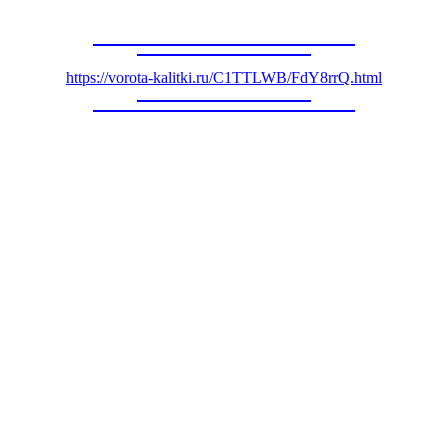
https://vorota-kalitki.ru/C1TTLWB/FdY8rrQ.html