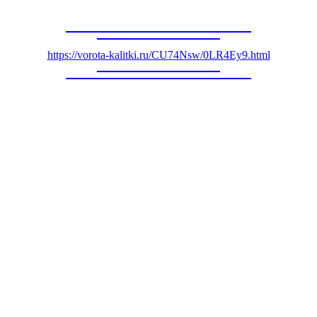
https://vorota-kalitki.ru/CU74Nsw/0LR4Ey9.html