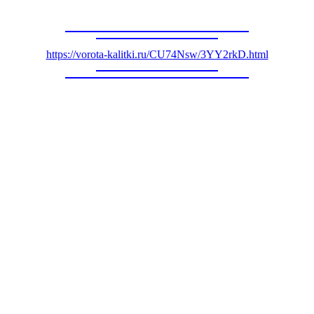
https://vorota-kalitki.ru/CU74Nsw/3YY2rkD.html