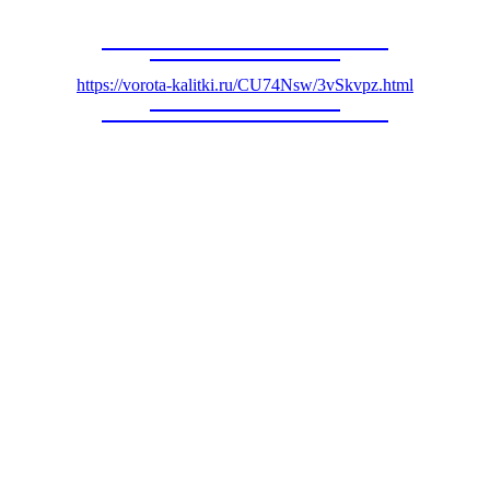
https://vorota-kalitki.ru/CU74Nsw/3vSkvpz.html