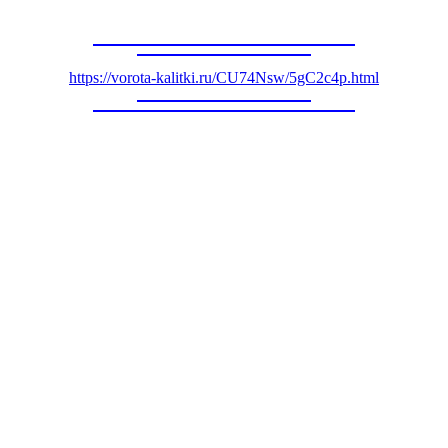
https://vorota-kalitki.ru/CU74Nsw/5gC2c4p.html