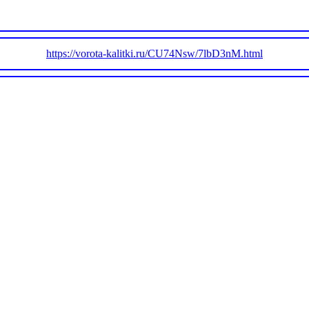
https://vorota-kalitki.ru/CU74Nsw/7lbD3nM.html