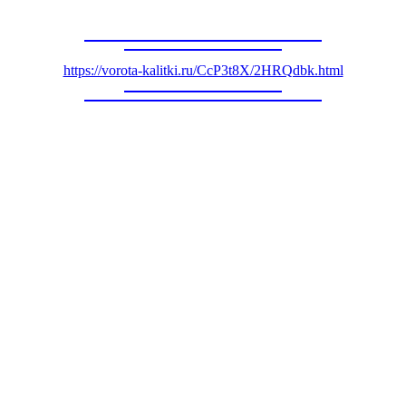
https://vorota-kalitki.ru/CcP3t8X/2HRQdbk.html