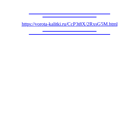
https://vorota-kalitki.ru/CcP3t8X/2RxsG5M.html