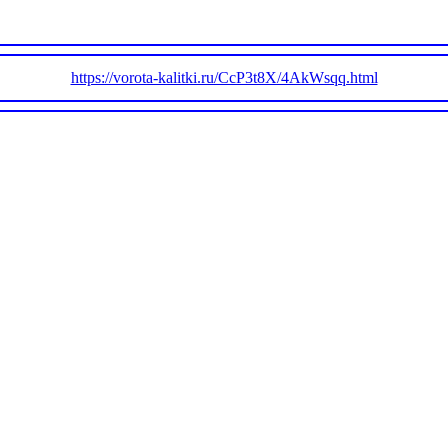
https://vorota-kalitki.ru/CcP3t8X/4AkWsqq.html