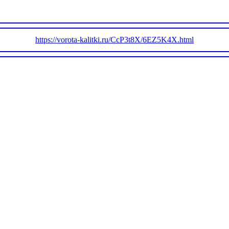
https://vorota-kalitki.ru/CcP3t8X/6EZ5K4X.html