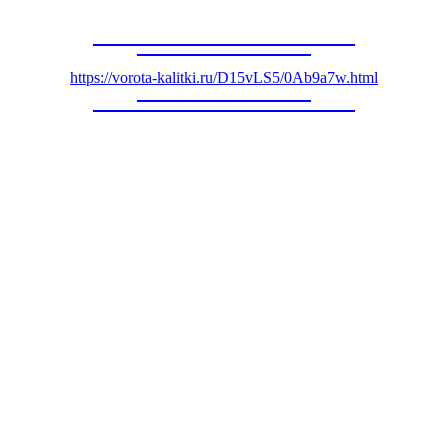
https://vorota-kalitki.ru/D15vLS5/0Ab9a7w.html