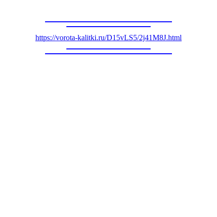
https://vorota-kalitki.ru/D15vLS5/2j41M8J.html