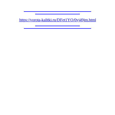
https://vorota-kalitki.ru/DFet1YO/0vj49jm.html