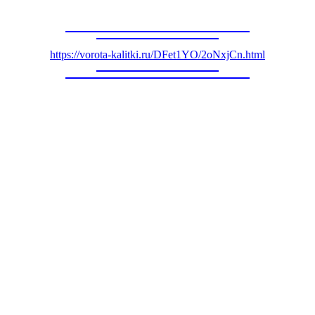
https://vorota-kalitki.ru/DFet1YO/2oNxjCn.html