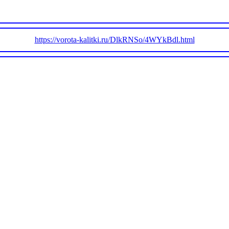
https://vorota-kalitki.ru/DlkRNSo/4WYkBdl.html