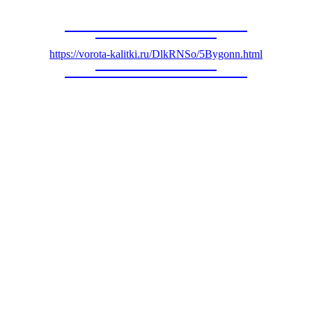
https://vorota-kalitki.ru/DlkRNSo/5Bygonn.html