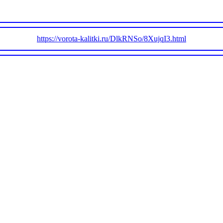
https://vorota-kalitki.ru/DlkRNSo/8XujqI3.html