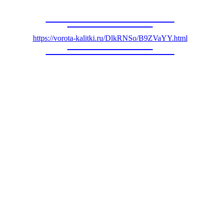
https://vorota-kalitki.ru/DlkRNSo/B9ZVaYY.html