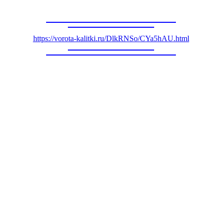
https://vorota-kalitki.ru/DlkRNSo/CYa5hAU.html