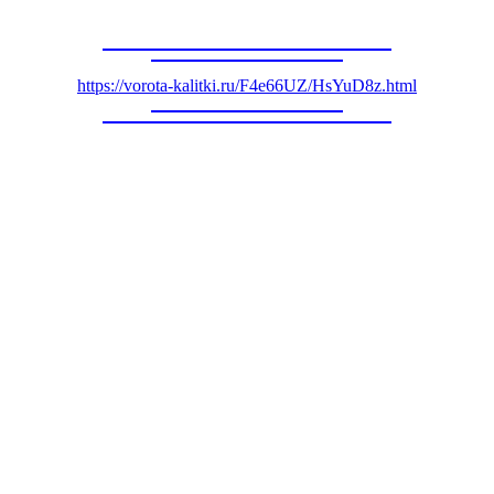
https://vorota-kalitki.ru/F4e66UZ/HsYuD8z.html