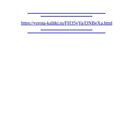
https://vorota-kalitki.ru/FH35vYa/I3NBeXa.html