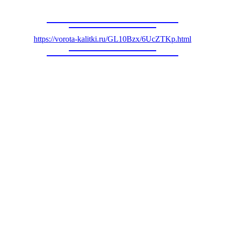
https://vorota-kalitki.ru/GL10Bzx/6UcZTKp.html