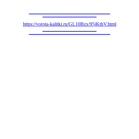
https://vorota-kalitki.ru/GL10Bzx/95jKthV.html