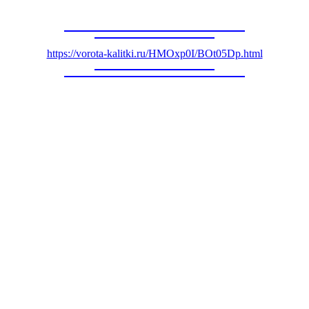
https://vorota-kalitki.ru/HMOxp0I/BOt05Dp.html