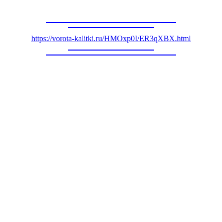
https://vorota-kalitki.ru/HMOxp0I/ER3qXBX.html