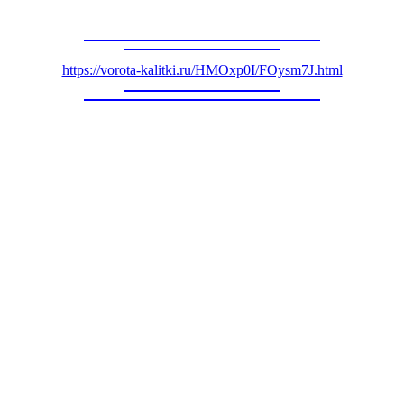
https://vorota-kalitki.ru/HMOxp0I/FOysm7J.html