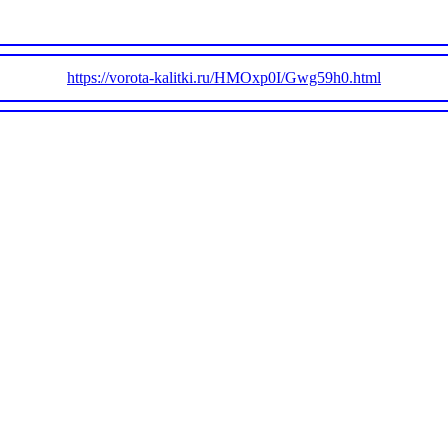
https://vorota-kalitki.ru/HMOxp0I/Gwg59h0.html