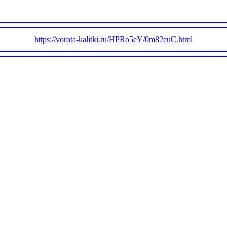
https://vorota-kalitki.ru/HPRo5eY/0m82cuC.html