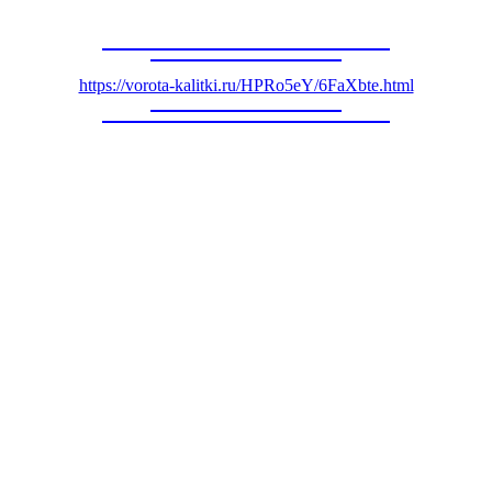
https://vorota-kalitki.ru/HPRo5eY/6FaXbte.html