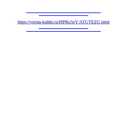
https://vorota-kalitki.ru/HPRo5eY/ATUTEZG.html