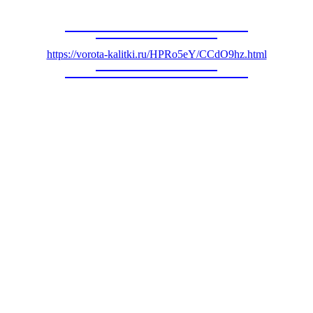
https://vorota-kalitki.ru/HPRo5eY/CCdO9hz.html