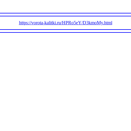
https://vorota-kalitki.ru/HPRo5eY/D3kmoMy.html