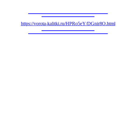
https://vorota-kalitki.ru/HPRo5eY/DGnir8O.html