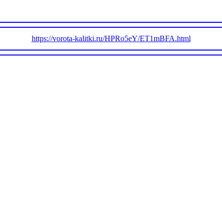
https://vorota-kalitki.ru/HPRo5eY/ET1mBFA.html