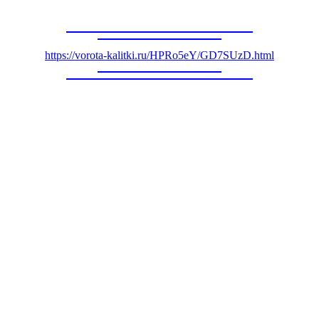
https://vorota-kalitki.ru/HPRo5eY/GD7SUzD.html