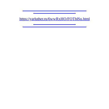
https://yarluther.ru/6wwRxHO/FOTblSu.html